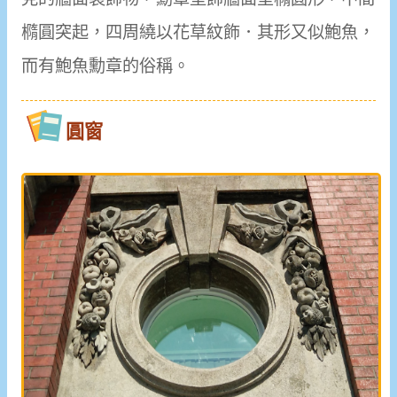
橢圓突起，四周繞以花草紋飾．其形又似鮑魚，
而有鮑魚勳章的俗稱。
圓窗