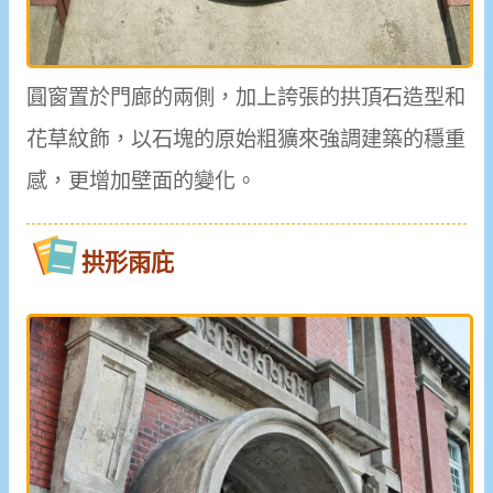
圓窗置於門廊的兩側，加上誇張的拱頂石造型和
花草紋飾，以石塊的原始粗獷來強調建築的穩重
感，更增加壁面的變化。
拱形雨庇