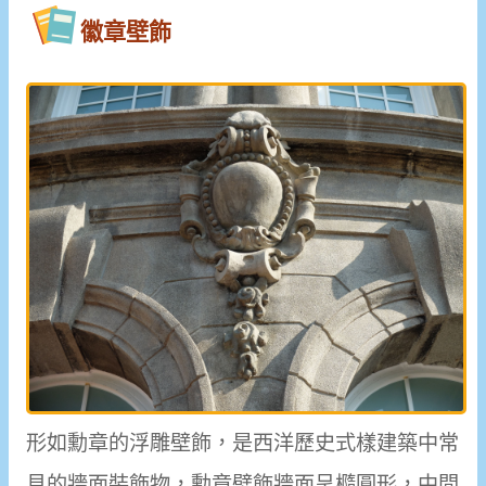
徽章壁飾
形如勳章的浮雕壁飾，是西洋歷史式樣建築中常
見的牆面裝飾物，勳章壁飾牆面呈橢圓形，中間